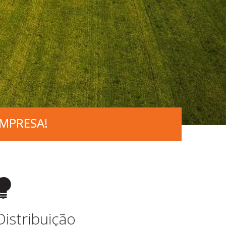
MPRESA!
MPRESA!
Distribuição