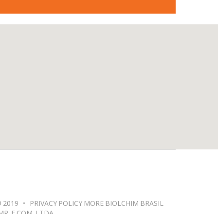
 2019
•
PRIVACY POLICY
MORE
BIOLCHIM BRASIL
MP. E COM. LTDA