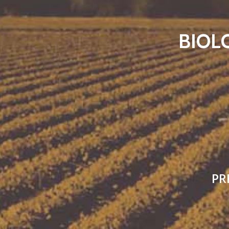
BIOL
PR