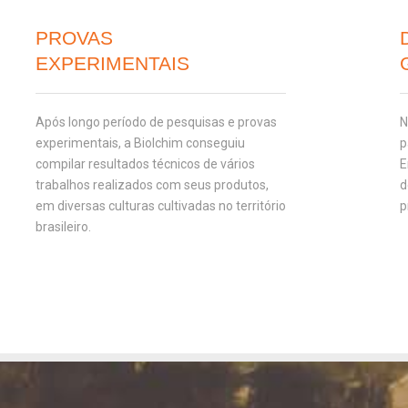
PROVAS
EXPERIMENTAIS
Após longo período de pesquisas e provas
N
experimentais, a Biolchim conseguiu
p
compilar resultados técnicos de vários
E
trabalhos realizados com seus produtos,
d
em diversas culturas cultivadas no território
p
brasileiro.